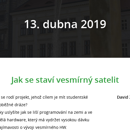
13. dubna 2019
Jak se staví vesmírný satelit
 se rodí projekt, jehož cílem je mít studentské
David
oběžné dráze?
y uslyšíte jak se liší programování na zemi a ve
dělá hardware, který má vydržet vysokou dávku
zajímavosti o vývoji vesmírného HW.