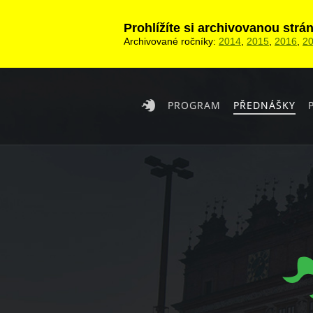
Prohlížíte si archivovanou str
Archivované ročníky:
2014
,
2015
,
2016
,
2
PROGRAM
PŘEDNÁŠKY