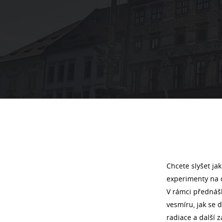
Chcete slyšet jak
experimenty na 
V rámci přednášk
vesmíru, jak se 
radiace a další 