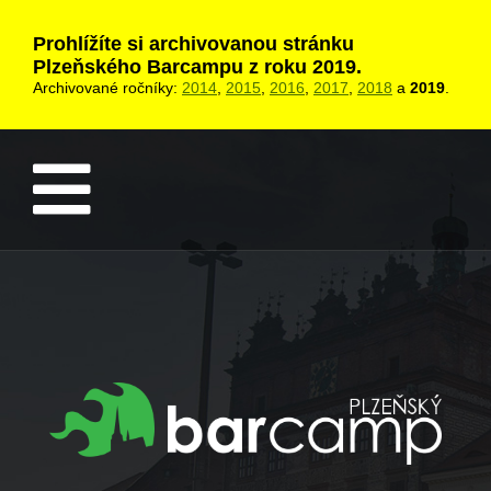
Prohlížíte si archivovanou stránku
Plzeňského Barcampu z roku 2019.
Archivované ročníky:
2014
,
2015
,
2016
,
2017
,
2018
a
2019
.