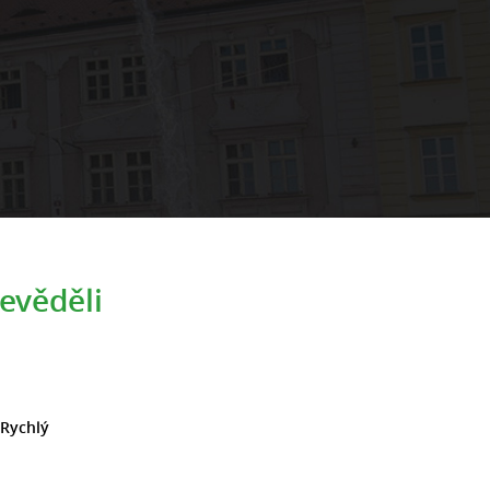
evěděli
 Rychlý