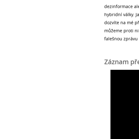
dezinformace ale
hybridní války. J
dozvíte na mé př
můžeme proti nim
falešnou zprávu 
Záznam př