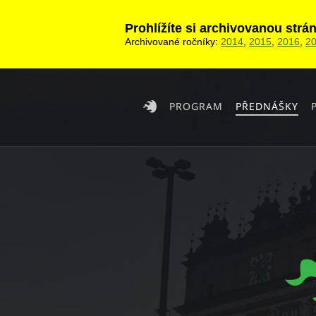
Prohlížíte si archivovanou str
Archivované ročníky:
2014
,
2015
,
2016
,
2
PROGRAM
PŘEDNÁŠKY