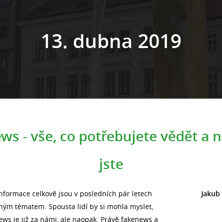
13. dubna 2019
ws - vše, co potřebujete vědět a n
jste
formace celkově jsou v posledních pár letech
Jakub
ným tématem. Spousta lidí by si mohla myslet,
ews je již za námi, ale naopak. Právě fakenews a