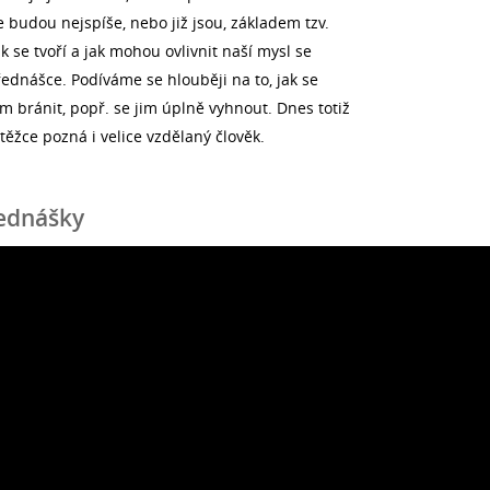
 budou nejspíše, nebo již jsou, základem tzv.
ak se tvoří a jak mohou ovlivnit naší mysl se
ednášce. Podíváme se hlouběji na to, jak se
 bránit, popř. se jim úplně vyhnout. Dnes totiž
těžce pozná i velice vzdělaný člověk.
ednášky