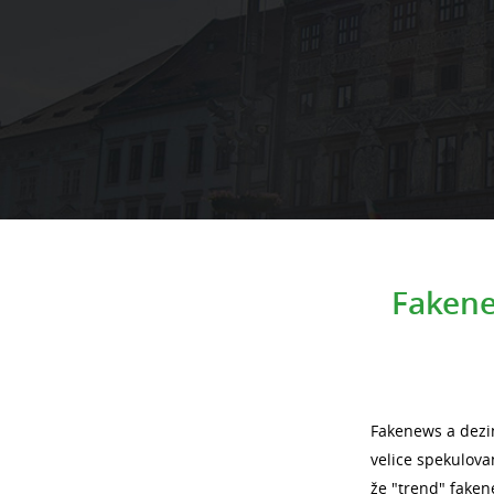
Fakene
Fakenews a dezin
velice spekulova
že "trend" faken