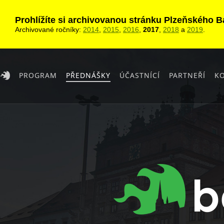
Prohlížíte si archivovanou stránku Plzeňského 
Archivované ročníky:
2014
,
2015
,
2016
,
2017
,
2018
a
2019
.
PROGRAM
PŘEDNÁŠKY
ÚČASTNÍCÍ
PARTNEŘÍ
K