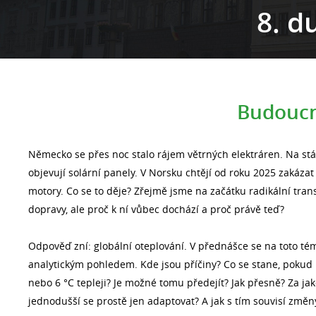
8. d
Budoucn
Německo se přes noc stalo rájem větrných elektráren. Na stá
objevují solární panely. V Norsku chtějí od roku 2025 zakázat
motory. Co se to děje? Zřejmě jsme na začátku radikální tra
dopravy, ale proč k ní vůbec dochází a proč právě teď?
Odpověď zní: globální oteplování. V přednášce se na toto t
analytickým pohledem. Kde jsou příčiny? Co se stane, pokud 
nebo 6 °C tepleji? Je možné tomu předejít? Jak přesně? Za j
jednodušší se prostě jen adaptovat? A jak s tím souvisí změ