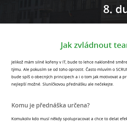
8. d
Jak zvládnout tea
Jelikož mám silné kořeny v IT, bude to lehce nakloněné směr
týmu. Ale pokusím se od toho oprostit. Často mluvím o SCRUM
bude spíš o obecných principech a i o tom jak motivovat a p
nejlepší možné. Sluníčkovou přednášku ale nečekejte.
Komu je přednáška určena?
Komukoliv kdo musí někdy spolupracovat a chce to delat efek