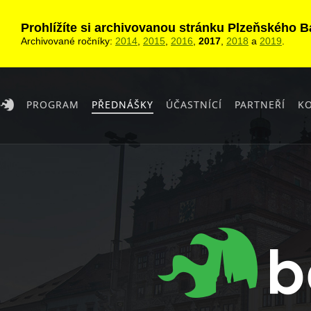
Prohlížíte si archivovanou stránku Plzeňského 
Archivované ročníky:
2014
,
2015
,
2016
,
2017
,
2018
a
2019
.
PROGRAM
PŘEDNÁŠKY
ÚČASTNÍCÍ
PARTNEŘÍ
K